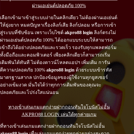
ผ่านเอเย่นต์ปลอดภัย 100%
เลือกเข้ามาเข้าสู่ระบบง่ายในคลิกเดียว ไม่ต้องผ่านเอเย่นต์
ให้ยุ่งยาก หมดปัญหาเรื่องลิงก์เสีย ลิงก์ปลอม หรือการเข้า
สู่ระบบที่ซับซ้อน เพราะเว็บไซต์
akpro88 login
ลิงก์ตรงไม่
ผ่านเอเย่นต์ปลอดภัย 100% ได้ออกแบบระบบให้สามารถ
เข้าถึงได้อย่างปลอดภัยและรวดเร็ว รองรับทุกแพลตฟอร์ม
ทั้งมือถือและคอมพิวเตอร์ เพียงคลิกเดียวก็สามารถเริ่ม
เดิมพันได้ทันที ไม่ต้องดาวน์โหลดแอปฯ เพิ่มเติม การัน
ตีความปลอดภัย 100%
akpro88 login
ด้วยระบบเข้ารหัส
มาตรฐานสากล ปกป้องข้อมูลของผู้ใช้งานทุกยูสเซอร์
อย่างเข้มงวด มั่นใจได้ว่าทุกการเดิมพันของคุณจะ
ปลอดภัยและโปร่งใสแน่นอน
ทางเข้าเล่นเกมแตกง่ายฝากถอนทันใจโบนัสไม่อั้น
AKPRO88 LOGIN เล่นได้ทุกค่ายเกม
ที่ทางเข้าเล่นเกมแตกง่ายฝากถอนทันใจโบนัสไม่อั้น
akpro88 login
เพื่อเล่นเกมแตกง่ายทุกค่ายอย่างสะดวก