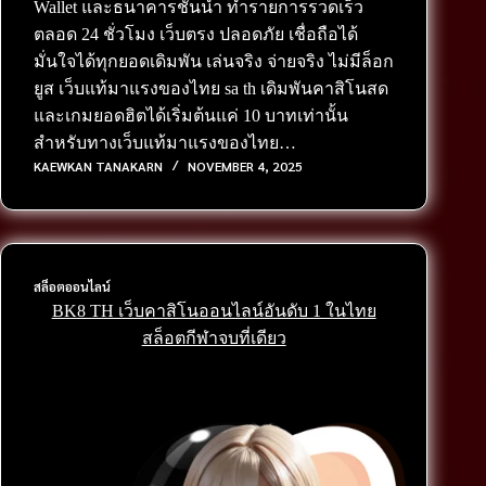
Wallet และธนาคารชั้นนำ ทำรายการรวดเร็ว
ตลอด 24 ชั่วโมง เว็บตรง ปลอดภัย เชื่อถือได้
มั่นใจได้ทุกยอดเดิมพัน เล่นจริง จ่ายจริง ไม่มีล็อก
ยูส เว็บแท้มาแรงของไทย sa th เดิมพันคาสิโนสด
และเกมยอดฮิตได้เริ่มต้นแค่ 10 บาทเท่านั้น
สำหรับทางเว็บแท้มาแรงของไทย…
KAEWKAN TANAKARN
NOVEMBER 4, 2025
สล็อตออนไลน์
BK8 TH เว็บคาสิโนออนไลน์อันดับ 1 ในไทย
สล็อตกีฬาจบที่เดียว