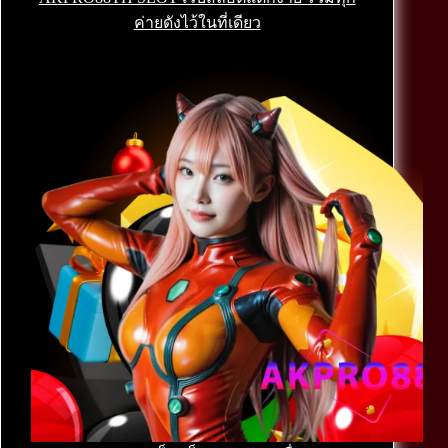
ค่ายดังไว้ในที่เดียว