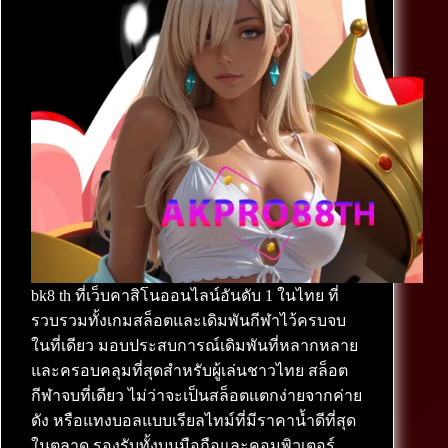
bk8 th ที่เว็บคาสิโนออนไลน์อันดับ 1 ในไทย ที่
รวบรวมทั้งเกมสล็อตและเดิมพันกีฬาไว้ครบจบ
ในที่เดียว มอบประสบการณ์เดิมพันที่หลากหลาย
และครอบคลุมที่สุดสำหรับผู้เล่นชาวไทย สล็อต
กีฬาจบที่เดียว ไม่ว่าจะเป็นสล็อตแตกง่ายจากค่าย
ดัง หรือแทงบอลแบบเรียลไทม์ที่มีราคาน้ำดีที่สุด
ในตลาด รองรับทั้งบนมือถือและคอมพิวเตอร์